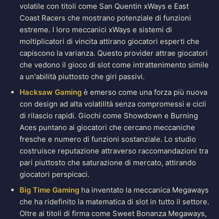
volatile con titoli come San Quentin xWays e East
Coast Racers che mostrano potenziale di funzioni
estreme. I loro meccanici xWays e sistemi di
moltiplicatori di vincita attirano giocatori esperti che
capiscono la varianza. Questo provider attrae giocatori
che vedono il gioco di slot come intrattenimento simile
a un'abilità piuttosto che giri passivi.
Hacksaw Gaming
è emerso come una forza più nuova
con design ad alta volatilità senza compromessi e cicli
di rilascio rapidi. Giochi come Showdown e Burning
Aces puntano ai giocatori che cercano meccaniche
fresche e numero di funzioni sostanziale. Lo studio
costruisce reputazione attraverso raccomandazioni tra
pari piuttosto che saturazione di mercato, attirando
giocatori perspicaci.
Big Time Gaming
ha inventato la meccanica Megaways
che ha ridefinito la matematica di slot in tutto il settore.
Oltre ai titoli di firma come Sweet Bonanza Megaways,