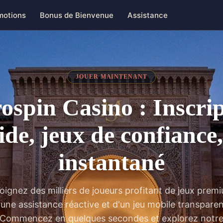
motions
Bonus de Bienvenue
Assistance
JOUER MAINTENANT
spin Casino : Inscri
ide, jeux de confiance,
instantané
oignez des milliers de joueurs profitant de jeux prem
'une assistance réactive et d'un jeu mobile transparen
Commencez en quelques secondes et explorez notr