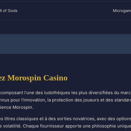
ll of Gods
Microgami
ez Morospin Casino
, composant l'une des ludothèques les plus diversifiées du mar
onnus pour l'innovation, la protection des joueurs et des stand
érience Morospin.
es titres classiques et à des sorties novatrices, avec des option
e volatilité. Chaque fournisseur apporte une philosophie uniqu