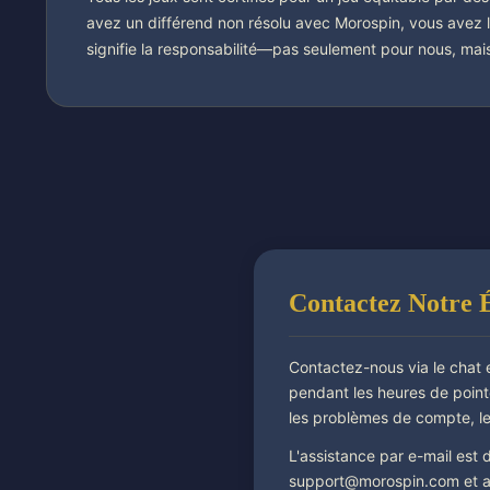
avez un différend non résolu avec Morospin, vous avez l
signifie la responsabilité—pas seulement pour nous, mais 
Contactez Notre 
Contactez-nous via le chat 
pendant les heures de pointe
les problèmes de compte, les
L'assistance par e-mail est
support@morospin.com
et a