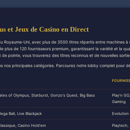
us et Jeux de Casino en Direct
 Royaume-Uni, avec plus de 3500 titres répartis entre machines à so
e plus de 120 fournisseurs premium, garantissant la variété et la qu
 de pointe, vous trouverez des titres reconnus et de nouvelles sortie
 nos principales catégories. Parcourez notre lobby complet pour déco
FOURNIS
tes of Olympus, Starburst, Gonzo's Quest, Big Bass
Play'n GO
Gaming
ega Ball, Live Blackjack
Evolution
Classique, Casino Hold'em
Playtech,