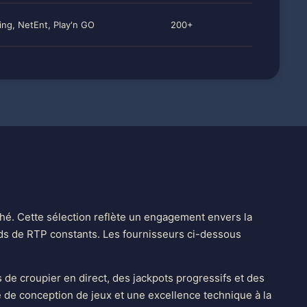
ng, NetEnt, Play'n GO
200+
ché. Cette sélection reflète un engagement envers la
ards de RTP constants. Les fournisseurs ci-dessous
s de croupier en direct, des jackpots progressifs et des
e de conception de jeux et une excellence technique à la