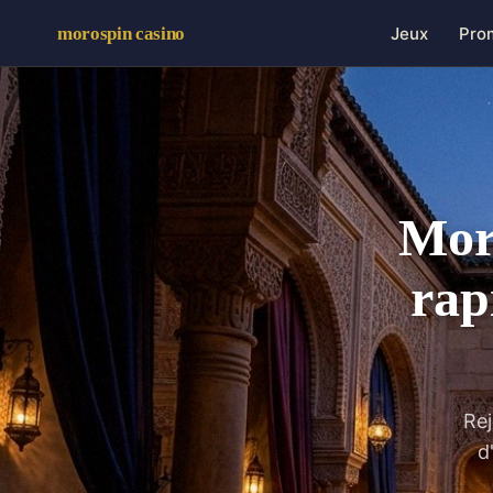
morospin casino
Jeux
Pro
Moro
rap
Rej
d