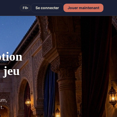
Se connecter
Jouer maintenant
FR
▾
ption
 jeu
ium,
t.
e