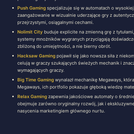
Push Gaming
specjalizuje się w automatach o wysokiej 
zaangażowanie w wizualnie uderzające gry z autenty
przejrzystymi, osiągalnymi cechami.
Nolimit City
buduje explicite na zmienną grę z tytułami
systemy mnożników wygranych przyciągają doświadczon
zbliżoną do umiejętności, a nie bierny obrót.
Hacksaw Gaming
pojawił się jako nowsza siła z niek
celują w graczy szukających świeżych mechanik i znacz
wymagających graczy.
Big Time Gaming
wynalazł mechanikę Megaways, która 
Megaways, ich portfolio pokazuje głęboką wiedzę mate
Relax Gaming
zapewnia jakościowe automaty o średniej
obejmuje zarówno oryginalny rozwój, jak i ekskluzywn
nasycenia marketingiem głównego nurtu.