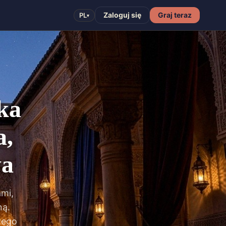
Zaloguj się
Graj teraz
PL
▾
ka
a,
wa
ami,
ną.
zego