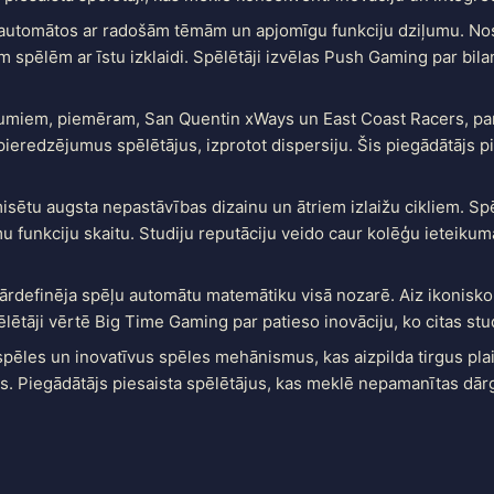
 automātos ar radošām tēmām un apjomīgu funkciju dziļumu. No
 spēlēm ar īstu izklaidi. Spēlētāji izvēlas Push Gaming par bi
ukumiem, piemēram, San Quentin xWays un East Coast Racers, pa
ieredzējumus spēlētājus, izprotot dispersiju. Šis piegādātājs pi
sētu augsta nepastāvības dizainu un ātriem izlaižu cikliem. 
funkciju skaitu. Studiju reputāciju veido caur kolēģu ieteikuma
rdefinēja spēļu automātu matemātiku visā nozarē. Aiz ikoni
tāji vērtē Big Time Gaming par patieso inovāciju, ko citas stud
ēles un inovatīvus spēles mehānismus, kas aizpilda tirgus plais
s. Piegādātājs piesaista spēlētājus, kas meklē nepamanītas dār