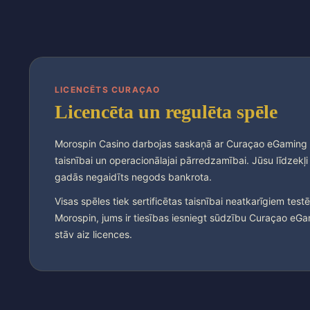
LICENCĒTS CURAÇAO
Licencēta un regulēta spēle
Morospin Casino darbojas saskaņā ar Curaçao eGaming ies
taisnībai un operacionālajai pārredzamībai. Jūsu līdzekļi
gadās negaidīts negods bankrota.
Visas spēles tiek sertificētas taisnībai neatkarīgiem tes
Morospin, jums ir tiesības iesniegt sūdzību Curaçao eG
stāv aiz licences.