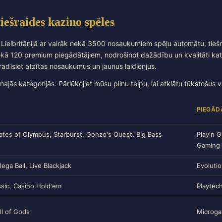
iešraides kazino spēles
 Lielbritānijā ar vairāk nekā 3500 nosaukumiem spēļu automātu, tieš
ekā 120 premium piegādātājiem, nodrošinot dažādību un kvalitāti katr
adīsiet atzītas nosaukumus un jaunus laidienjus.
 kategorijās. Pārlūkojiet mūsu pilnu telpu, lai atklātu tūkstošus v
PIEGĀD
tes of Olympus, Starburst, Gonzo's Quest, Big Bass
Play'n G
Gaming
ega Ball, Live Blackjack
Evoluti
ssic, Casino Hold'em
Playtec
ll of Gods
Microga