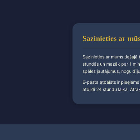
Sazinieties ar mū
Sazinieties ar mums tiešajā
stundās un mazāk par 1 minūt
spēles jautājumus, noguldīj
E-pasta atbalsts ir pieejams
atbildi 24 stundu laikā. Ātrā