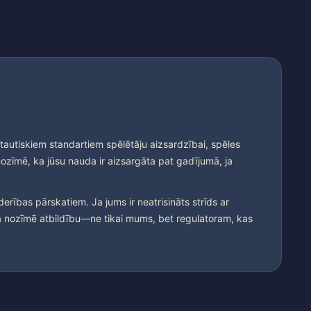
autiskiem standartiem spēlētāju aizsardzībai, spēles
nozīmē, ka jūsu nauda ir aizsargāta pat gadījumā, ja
erības pārskatiem. Ja jums ir neatrisināts strīds ar
a nozīmē atbildību—ne tikai mums, bet regulatoram, kas