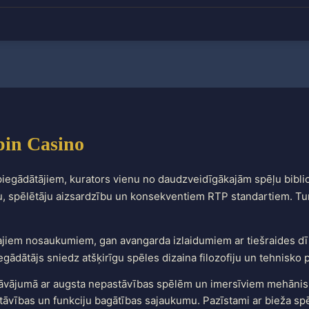
pin Casino
egādātājiem, kurators vienu no daudzveidīgākajām spēļu bibliot
iju, spēlētāju aizsardzību un konsekventiem RTP standartiem. Tu
kajiem nosaukumiem, gan avangarda izlaidumiem ar tiešraides d
dātājs sniedz atšķirīgu spēles dizaina filozofiju un tehnisko 
vājumā ar augsta nepastāvības spēlēm un imersīviem mehānis
vības un funkciju bagātības sajaukumu. Pazīstami ar bieža spē