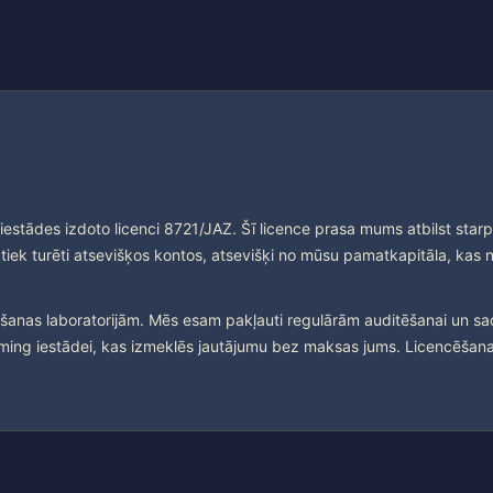
tādes izdoto licenci 8721/JAZ. Šī licence prasa mums atbilst starpt
 tiek turēti atsevišķos kontos, atsevišķi no mūsu pamatkapitāla, kas 
tēšanas laboratorijām. Mēs esam pakļauti regulārām auditēšanai un sad
aming iestādei, kas izmeklēs jautājumu bez maksas jums. Licencēšan