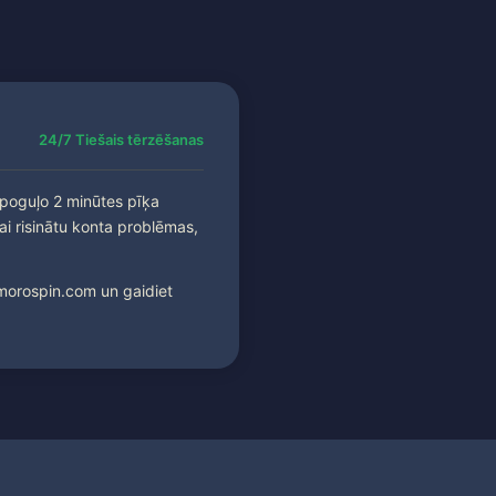
24/7 Tiešais tērzēšanas
spoguļo 2 minūtes pīķa
ai risinātu konta problēmas,
morospin.com
un gaidiet