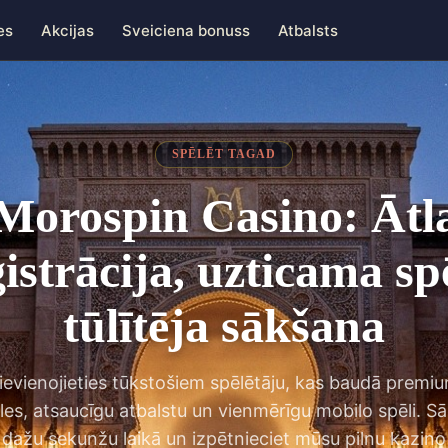
es
Akcijas
Sveiciena bonuss
Atbalsts
SPĒLĒT TAGAD
Morospin Casino: Ātl
istrācija, uzticama sp
tūlītēja sākšana
ievienojieties tūkstošiem spēlētāju, kas baudā premi
les, atsaucīgu atbalstu un vienmērīgu mobilo spēli. Sā
dažu sekunžu laikā un izpētnieciet mūsu pilnu kazino